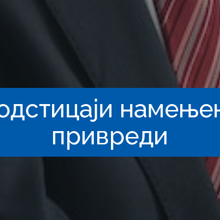
одстицаји намење
привреди