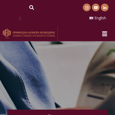
Latinica
|
Ћирилица
English