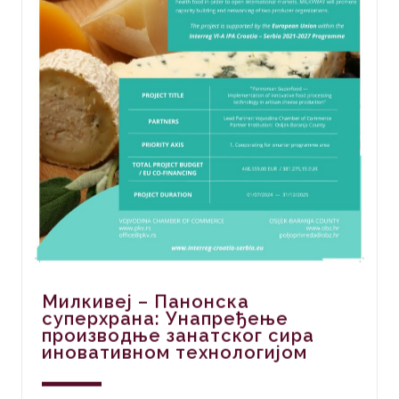
Милкивеј – Панонска
суперхрана: Унапређење
производње занатског сира
иновативном технологијом