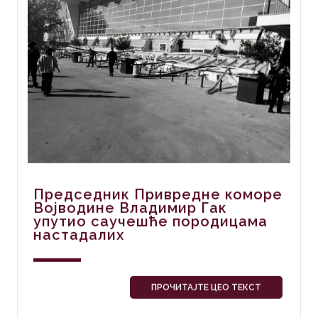
Председник Привредне коморе
Војводине Владимир Гак
упутио саучешће породицама
настадалих
ПРОЧИТАЈТЕ ЦЕО ТЕКСТ