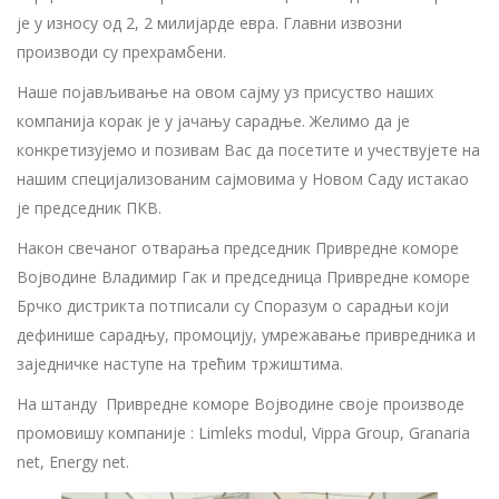
је у износу од 2, 2 милијарде евра. Главни извозни
производи су прехрамбени.
Наше појављивање на овом сајму уз присуство наших
компанија корак је у јачању сарадње. Желимо да је
конкретизујемо и позивам Вас да посетите и учествујете на
нашим специјализованим сајмовима у Новом Саду истакао
је председник ПКВ.
Након свечаног отварања председник Привредне коморе
Војводине Владимир Гак и председница Привредне коморе
Брчко дистрикта потписали су Споразум о сарадњи који
дефинише сарaдњу, промоцију, умрежавање привредника и
заједничке наступе на трећим тржиштима.
На штанду Привредне коморе Војводине своје производе
промовишу компаније : Limleks modul, Vippa Group, Granaria
net, Energy net.