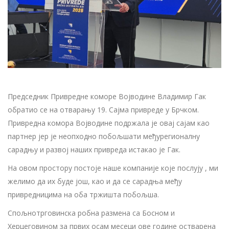
Председник Привредне коморе Војводине Владимир Гак
обратио се на отварању 19. Сајма привреде у Брчком.
Привредна комора Војводине подржала је овај сајам као
партнер јер је неопходно побољшати међурегионалну
сарадњу и развој наших привреда истакао је Гак.
На овом простору постоје наше компаније које послују , ми
желимо да их буде још, као и да се сарадња међу
привредницима на оба тржишта побољша.
Спољнотрговинска робна размена са Босном и
Херцеговином за првих осам месеци ове године остварена