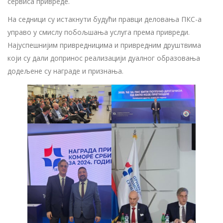
сервиса привреде.
На седници су истакнути будући правци деловања ПКС-а
управо у смислу побољшања услуга према привреди.
Најуспешнијим привредницима и привредним друштвима
који су дали допринос реализацији дуалног образовања
додељене су награде и признања.