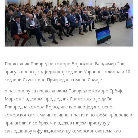
Председник Привредне коморе Војводине Владимир Гак
присуствовао је заједничкој седници Управног одбора и 10.
седници Скупштине Привредне коморе Србије.
У разговору са председником Привредне коморе Србије
Марком Чадежом председник Гак истакао је да ће
Привредна комора Војводине као део јединственог
коморског система интезивно пратити потребе привреде и
прилагодити се бржем и адекватнијем приступу у
сагледавању и функционисању коморског система као