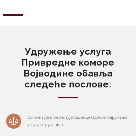
.
Удружење услуга
Привредне коморе
Војводине обавља
следеће послове:
Организује и реализује седнице Одбора Удружења
услуга и групација