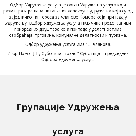
Одбор Удружења услуга је орган Удружења услуга који
разматра и решава питања из делокруга удружења која су од
заједничког интереса за чланове Коморе који припадају
Удружењу. Одбор Удружења услуга ПКВ чине представници
привредних друштава која припадају делатностима
саобраћаја, трговине, комуналне делатности и туризма.
Одбор удружења услуга има 15. чланова.
Игор Прља ЈП „ Суботица- транс “ Суботица – председник
Одбора Удружења услуга
Групације Удружења
услуга