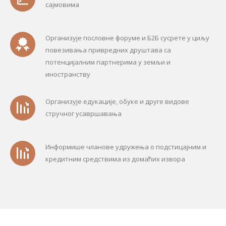
сајмовима
Организује пословне форуме и Б2Б сусрете у циљу
повезивања привредних друштава са
потенцијалним партнерима у земљи и
иностранству
Организује едукације, обуке и друге видове
стручног усавршавања
Информише чланове удружења о подстицајним и
кредитним средствима из домаћих извора