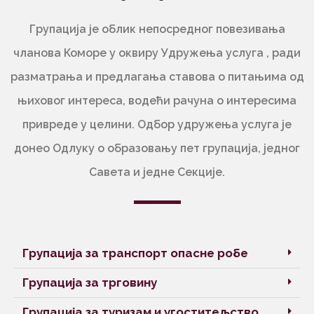
Групација је облик непосредног повезивања
чланова Коморе у оквиру Удружења услуга , ради
разматрања и предлагања ставова о питањима од
њиховог интереса, водећи рачуна о интересима
привреде у целини. Одбор удружења услуга је
донео Одлуку о образовању пет групација, једног
Савета и једне Секције.
Групација за транспорт опасне робе
Групација за трговину
Групација за туризам и угоститељство