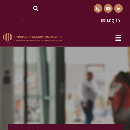
Latinica
|
Ћирилица
English