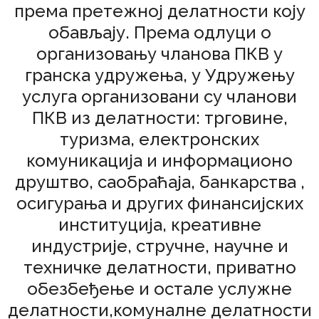
према претежној делатности коју
обављају. Према одлуци о
организовању чланова ПКВ у
гранска удружења, у Удружењу
услуга организовани су чланови
ПКВ из делатности: трговине,
туризма, електронских
комуникација и информационо
друштво, саобраћаја, банкарства ,
осигурања и других финансијских
институција, креативне
индустрије, стручне, научне и
техничке делатности, приватно
обезбеђење и остале услужне
делатности,комуналне делатности