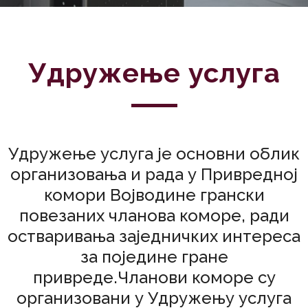
Удружење услуга
Удружење услуга је основни облик
организовања и рада у Привредној
комори Војводине грански
повезаних чланова коморе, ради
остваривања заједничких интереса
за поједине гране
привреде.Чланови коморе су
организовани у Удружењу услуга