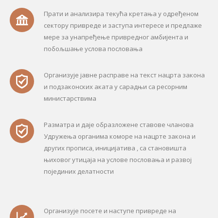
Прати и анализира текућа кретања у одређеном
сектору привреде и заступа интересе и предлаже
мере за унапређење привредног амбијента и
побољшање услова пословања
Организује јавне расправе на текст нацрта закона
и подзаконских аката у сарадњи са ресорним
министарствима
Разматра и даје образложене ставове чланова
Удружења органима коморе на нацрте закона и
других прописа, иницијатива , са становишта
њиховог утицаја на услове пословања и развој
појединих делатности
Организује посете и наступе привреде на