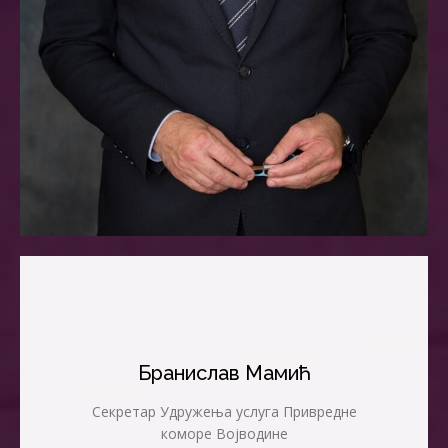
Бранислав Мамић
Секретар Удружења услуга Привредне
коморе Војводине