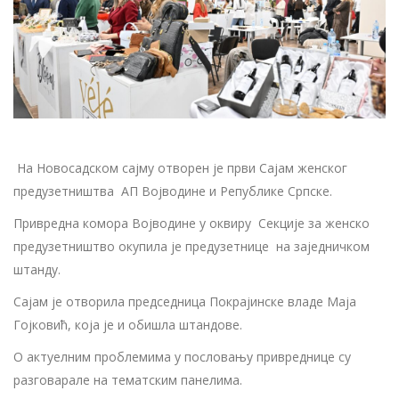
На Новосадском сајму отворен је први Сајам женског
предузетништва АП Војводине и Републике Српске.
Привредна комора Војводине у оквиру Секције за женско
предузетништво окупила је предузетнице на заједничком
штанду.
Сајам је отворила председница Покрајинске владе Маја
Гојковић, која је и обишла штандове.
О актуелним проблемима у пословању привреднице су
разговарале на тематским панелима.