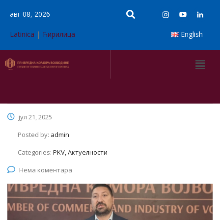
авг 08, 2026
Latinica
|
Ћирилица
English
јул 21, 2025
Posted by:
admin
Categories:
PKV, Актуелности
Нема коментара