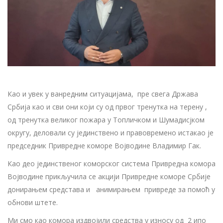
Као и увек у ванредним ситуацијама, пре свега Држава
Србија као и сви они који су од првог тренутка на терену ,
од тренутка великог пожара у Топличком и Шумадисјком
округу, деловали су јединствено и правовремено истакао је
председник Привредне коморе Војводине Владимир Гак.
Као део јединственог коморског система Привредна комора
Војводине прикључила се акцији Привредне коморе Србије
донирањем средстава и анимирањем привреде за помоћ у
обнови штете.
Ми смо као комора издвојили средства у износу од 2 ипо