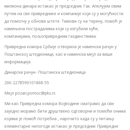
милиона динара истакао је председник Гак. Апелујем овим
путем на све привреднике и компаније који су у могућности
да помогну у обнови штете. Тимови су на терену, помоћ је
намењена пострадалима који су изгубили куће,
компанијама, пољопривредним газдинствима.
Привредна комора Србије отворила је наменски рачун у
Поштанској штедионици, као и наменски мејл за више
информација.
Динарски рачун- Поштанска штедионица
200-2278590101868-55
Мејл pozari.pomoc@pks.rs
Ми као Привредна комора Војводине сматрамо да сви
заједно морамо бити друштвено одговорни и помоћи онима
којима је помоћ потребна , нарочито када су у питању
елементарне непогоде истакао је председник Привредне