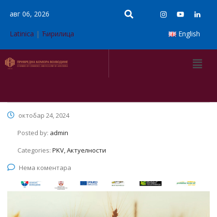
авг 06, 2026
Latinica
|
Ћирилица
English
октобар 24, 2024
Posted by:
admin
Categories:
PKV, Актуелности
Нема коментара