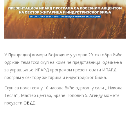
У Привредној комори Војводине у уторак 29. октобра биће
одржан тематски скуп на коме ће представници одељења
за управљање ИПАРД програмом презентовати ИПАРД
програм у сектору житарица и индустријског биља.
Скуп са почетком у 10 часова биће одржан у сали „ Никола
Тесла“ , Мастер центар, Браће Поповић 5. Агенду можете
преузети
ОВДЕ
.