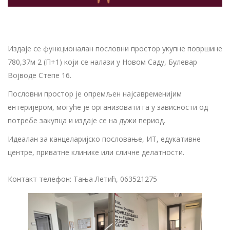
Издаје се функционалан пословни простор укупне површине
780,37м 2 (П+1) који се налази у Новом Саду, Булевар
Војводе Степе 16.
Пословни простор је опремљен најсавременијим
ентеријером, могуће је организовати га у зависности од
потребе закупца и издаје се на дужи период.
Идеалан за канцеларијско пословање, ИТ, едукативне
центре, приватне клинике или сличне делатности.
Контакт телефон: Тања Летић, 063521275