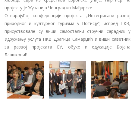
пројекту је Жупанија Чонград из Мађарске.
Отварајућој конференцији пројекта „Интегрисани развој
природног и културног туризма у Потисју“, испред ПКВ,
присуствовале су виши самостални стручни сарадник у
Удружењу услуга ПКВ Драгица Самарџић и виши саветник
за развој пројеката ЕУ, обуке и едукације Бојана
Блашковић.