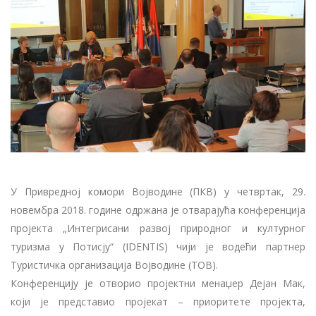
У Привредној комори Војводине (ПКВ) у четвртак, 29.
новембра 2018. године одржана је отварајућа конференција
пројекта „Интегрисани развој природног и културног
туризма у Потисју“ (IDENTIS) чији је водећи партнер
Туристичка организација Војводине (ТОВ).
Конференцију је отворио пројектни менаџер Дејан Мак,
који је представио пројекат – приоритете пројекта,