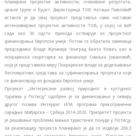
планиране пројектне активности, очекиване резултате,
циљне групе и буџет. Директорица ТОВ Наташа Павловић
истакла је да овај пројекат представља само наставак
интензивиране пројектне активности ТОВ, у којој се већ
сада око 30 одсто прихода остварује из пројектног
финансирања Европске уније. Потом се обратила заменица
председника Владе Жупаније Чонград Беата Ковач, као и
покрајинска секретарка за финансије Смиљка Јовановић,
која је представила меру Покрајинске владе за додељивање
бесповратних средстава за суфинансирања пројеката који
се финансирају из фондова Европске уније.
Пројекат „Интегрисани развој природног и културног
туризма у Потисју“ одобрен је за финансирање у оквиру
другог позива Интеррег ИПА програма прекограничне
сарадње Мађарска – Србија 2014-2020. Приоритет пројекта
је решавање проблема мањка туристичке понуде у Потисју.
За реализацију пројекта планирано је да се издвоји 206,3
хиљаде евра из средстава Европске уније. Партнер на