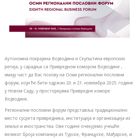
Аутономна покрајина Војводина и Скупштина европских
регија, у сарадњи са Привредном комором Војводине ,
имају част да Вас позову на Осми регионални пословни
форум, који ће бити одржан 20. и 21. новембра 2025. године
у Новом Саду, у просторијама Привредне коморе
Војводине.
Регионални пословни форум представља традиционално
место сусрета привредника, институција и организација из
земље и иностранства. Ове године очекујемо учешће
великог броја компанија из Турске, Француске, Мађарске, и