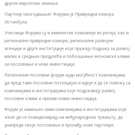
других европских земаља.
Партнер овогодишњег Форума је Привредна комора
Истанбула.
Учесници Форума су и еминентне компаније из регија, као и
регионалне привредне коморе, регионалне развојне
агенције и друге институције које пружају подршку за развој
малих и средњих предузећа и побољшање економске климе
за пословање и нове инвестиције.
Регионални пословни форум нуди могућност компанијама
да представе пословни потенцијал и идеје и да се повежу са
компанијама и институцијама које подржавају развој
пословне климе и прилив нових инвестиција.
Форум је намењен свим компанијама и институцијама које
желе да се позиционирају на међународном тржишту, да
унапреде своје пословање и пронађу нове партнере.