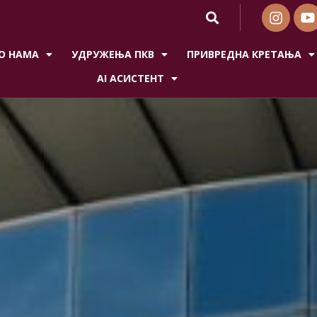
О НАМА
УДРУЖЕЊА ПКВ
ПРИВРЕДНА КРЕТАЊА
AI АСИСТЕНТ