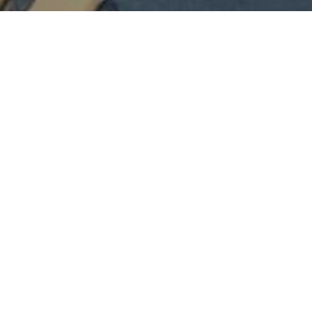
 систем
 Војводине