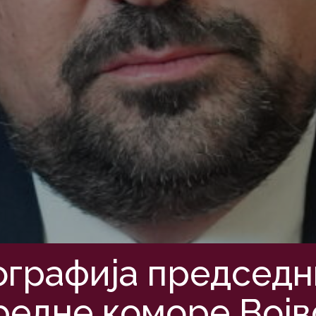
ографија председн
едне коморе Вој