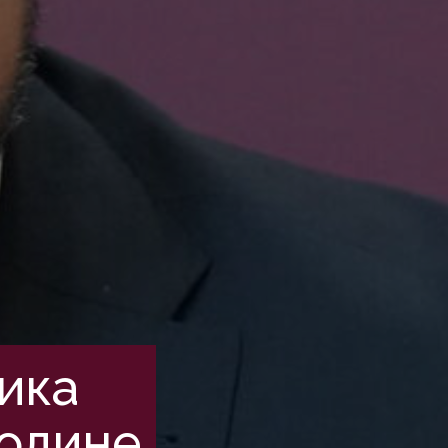
ика
водине