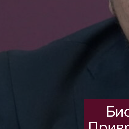
Би
Привр