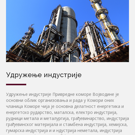
Удружење индустрије
Удружење индустрије Привредне коморе Војводине је
основни облик организовања и рада у Комори оних
чланица Коморе чија је основна делатност енергетика и
енергетско рударство, маталска, електро индустрија,
рудници метала и металургија, грађевинарство, индустрија
грађевинског материјала и стамбена индустрија, хемијска,
гумарска индустрија и и ндустрија неметала, индустрија