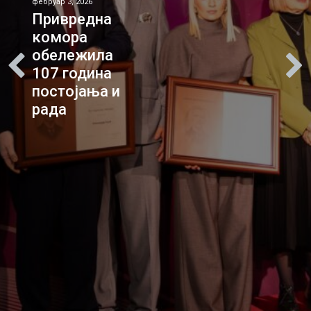
фебруар 3, 2026
Привредна
комора
обележила
107 година
постојања и
рада