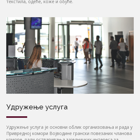
текстила, одеће, коже и обуће.
Удружење услуга
Удружење услуга је основни облик организовања и рада у
Привредној комори Војводине грански повезаних чланова
коморе, ради остваривања заједничких интереса за