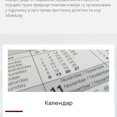
поједине гране привреде.Чланови коморе су организовани
у Удружењу услуга према претежној делатности коју
обављају.
Календар