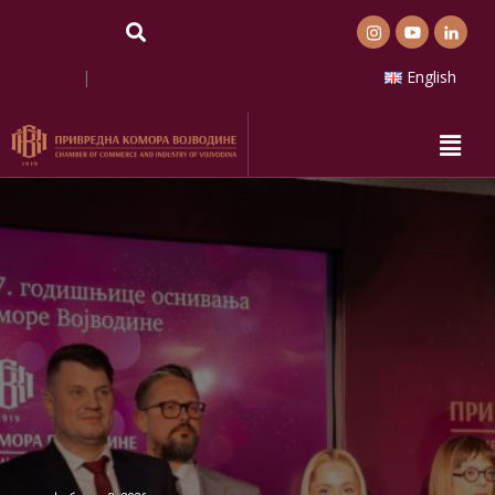
Latinica
|
Ћирилица
English