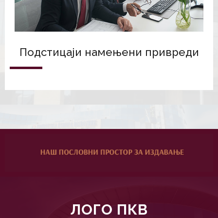
Подстицаји намењени привреди
ЛОГО ПКВ