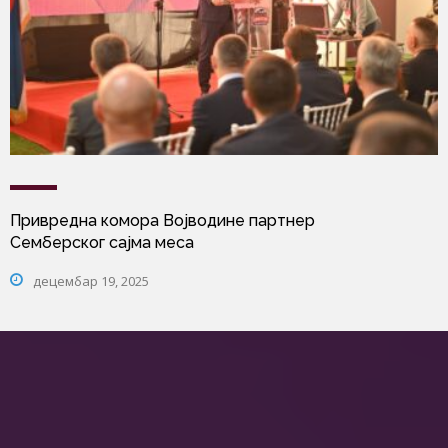
Привредна комора Војводине партнер
Семберског сајма меса
децембар 19, 2025