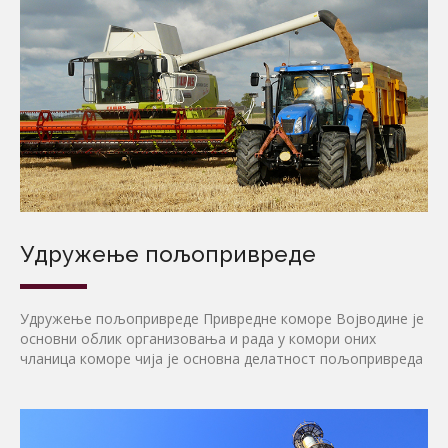
Удружење пољопривреде
Удружење пољопривреде Привредне коморе Војводине је
основни облик организовања и рада у комори оних
чланица коморе чија је основна делатност пољопривреда